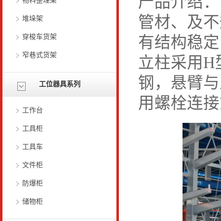
产品介绍：
物料整理架
管材、及不
堆垛架
穿梭车货架
有结构稳定
窄巷式货架
立柱采用H
钢，悬臂与
工位器具系列
用螺栓连接
工作台
工具柜
工具车
文件柜
防爆柜
储物柜