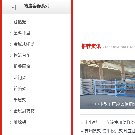
物流容器系列
仓储笼
塑料托盘
金属.钢托盘
推荐资讯
/ RECOMMENDED N
物流台车
折叠网箱
龙门架
轮胎架
千层架
中小型工厂应该使用
金属周转箱
堆垛架
中小型工厂应该使用怎样类
苏州货架|使用模具架时应