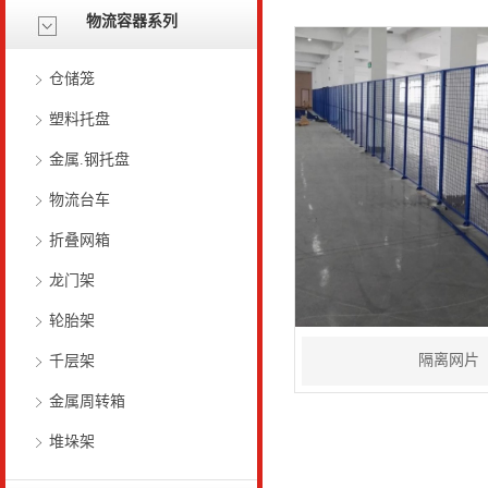
物流容器系列
仓储笼
塑料托盘
金属.钢托盘
物流台车
折叠网箱
龙门架
轮胎架
隔离网片
千层架
金属周转箱
堆垛架