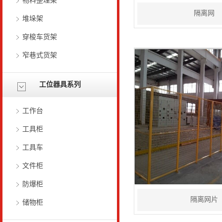
物料整理架
隔离网
堆垛架
穿梭车货架
窄巷式货架
工位器具系列
工作台
工具柜
工具车
文件柜
防爆柜
隔离网片
储物柜